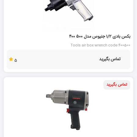
بکس بادی ۱/۲ جنیوس مدل ۵۰۰ ۴۰۰
Tools air box wrench code 400500
تماس بگیرید
5
تماس بگیرید