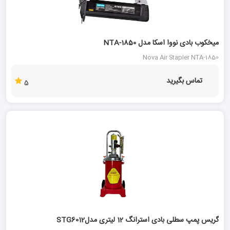
میخکوب بادی نووا اسکا مدل NTA-1850
Nova Air Stapler NTA-1850
تماس بگیرید
5
گریس پمپ سطلی بادی استرانگ 12 لیتری مدلSTG6012