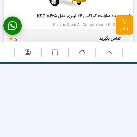
کمپرسور باد سایلنت کنزاکس 24 لیتری مدل KSC-5425
Kenzax Silent Air Compressor 24L KSC-5425
فیلتر
تماس بگیرید
5
کمپرسور باد 24لیتری 1/5 اسب سایلنت ویوارکس مدلVR2415-SS