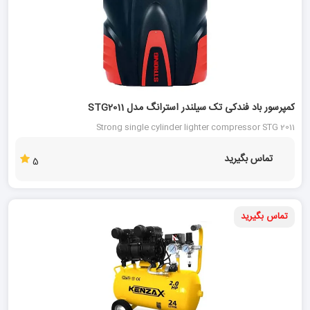
کمپرسور باد فندکی تک سیلندر استرانگ مدل STG2011
Strong single cylinder lighter compressor STG 2011
تماس بگیرید
5
تماس بگیرید