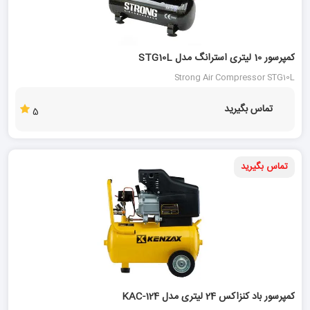
کمپرسور 10 لیتری استرانگ مدل STG10L
Strong Air Compressor STG10L
تماس بگیرید
5
تماس بگیرید
کمپرسور باد کنزاکس 24 لیتری مدل KAC-124