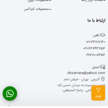
مقالات ابزار راسا
محصولات کرون
محصولات کنزاکس
ارتباط با ما
تلفن :
021-66717160
021-66743756
09127008456
ایمیل :
Abzarrasa@yahoo.com
آدرس :
تهران - خیابان امام
خمینی - نرسیده به میدان حسن آباد
- کوچه شجاعی - پاساژ المصطفی -
پلاک 13
فیلتر
تمامی حقوق این وبسایت متعلق به ابزار راسا می باشد .
طراحی سایت
: آوینا