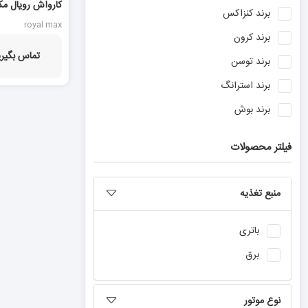
کارواش رویال مکس مد
برند
کنزاکس
royal max
برند
کرون
تماس بگیری
برند
توسن
برند
استرانگ
برند
بوش
برند
نووا
فیلتر محصولات
برند
ان ای سی
برند
هیوندای
منبع تغذیه
برند
آروا
برند
دنلکس
باتری
برند
ویوارکس
برق
برند
ماکیتا
نوع موتور
برند
رویال مکس