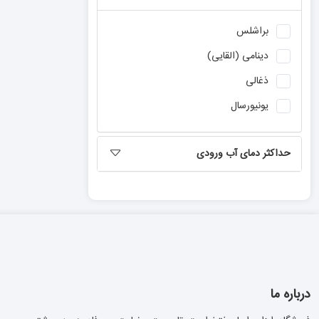
برند
کادکس
براشلس
برند
تی ای اچ
دینامی (القایی)
برند
باس
ذغالی
برند
کربن
یونیورسال
برند
پی ای پی
حداکثر دمای آب ورودی
درباره ما