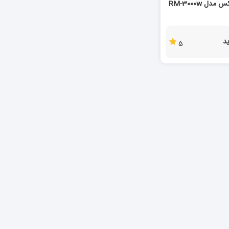
ل RM-3000w
د
5