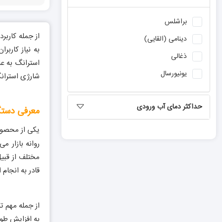
برند
کادکس
براشلس
برند
تی ای اچ
از جمله کاربر
دینامی (القایی)
برند
باس
به نیاز کارب
ذغالی
استرانگ به عن
برند
کربن
یونیورسال
شارژی استران
برند
پی ای پی
حداکثر دمای آب ورودی
معرفی دستگا
یکی از محصول
روانه بازار 
مختلف از قبیل
قادر به انجام 
از جمله مهم 
به افزایش طو