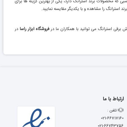
بی که محصولات برند استرانگ دارد، یکی از بهترین گزینه ها برای
د استرانگ را مشاهده و با یکدیگر مقایسه نمایید.
 برقی استرانگ می توانید با همکاران ما در
فروشگاه ابزار راسا
در
ارتباط با ما
تلفن :
021-66717160
021-66743756