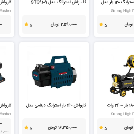
کارواش دینامی استرانگ 120 بار مدل
کف پاش استرانگ مدل STG9109
G4475
 Washer
Strong High 
TG4475
2,590,000 تومان
00
5
5
20 %
کارواش دینامی 180 بار 2400 وات
کارواش 140 بار استرانگ دینامی مدل
G4450
KAW-140D
 Washer
Strong High 
TG4450
00
16,350,000 تومان
5
5
9,456,000