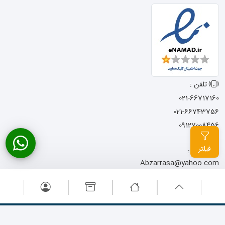
تلفن :
021-66717160
021-66743756
09127008456
فیلتر
ایمیل :
Abzarrasa@yahoo.com
آدرس :
تهران - خیابان امام
خمینی - نرسیده به میدان حسن آباد
- کوچه شجاعی - پاساژ المصطفی -
پلاک 13