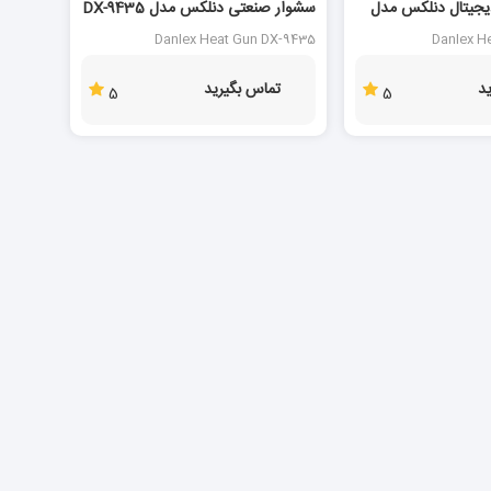
جیتال دنلکس مدل
سشوار صنعتی دنلکس مدل DX-9435
Danlex Heat Gun DX-9435
Danlex H
د
تماس بگیرید
5
5