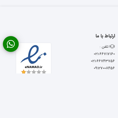
ارتباط با ما
تلفن :
021-66717160
021-66743756
09127008456
ایمیل : Abzarrasa@yahoo.com
آدرس :
تهران - خیابان امام خمینی - نرسیده به میدان حسن آباد - کوچه
شجاعی - پاساژ المصطفی - پلاک 13