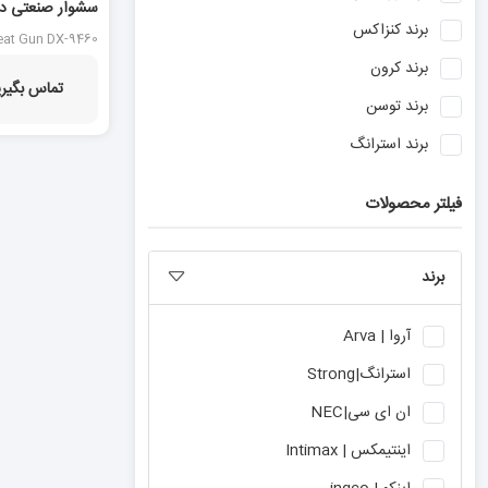
سشوار صنعتی دی
برند
کنزاکس
DX-9460
eat Gun DX-9460
برند
کرون
تماس بگیری
برند
توسن
برند
استرانگ
برند
بوش
فیلتر محصولات
برند
نووا
برند
ان ای سی
برند
برند
هیوندای
برند
آروا
آروا | Arva
برند
دنلکس
استرانگ|Strong
برند
ماکیتا
ان ای سی|NEC
برند
دیوالت
اینتیمکس | Intimax