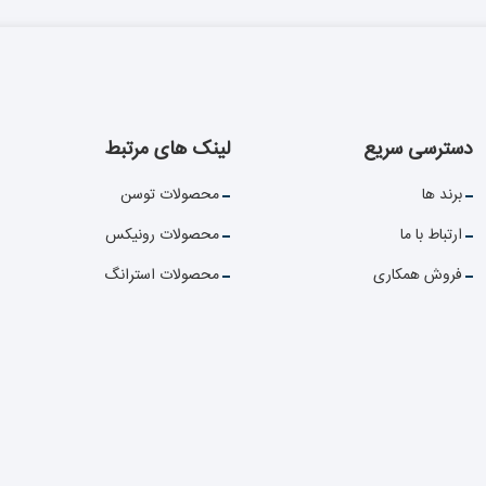
دسترسی سریع
لینک های مرتبط
برند ها
محصولات توسن
ارتباط با ما
محصولات رونیکس
فروش همکاری
محصولات استرانگ
مقالات ابزار راسا
محصولات کرون
محصولات کنزاکس
مامی حقوق این وبسایت متعلق به ابزار راسا می باشد .
طراحی سایت
: آوینا پرداز