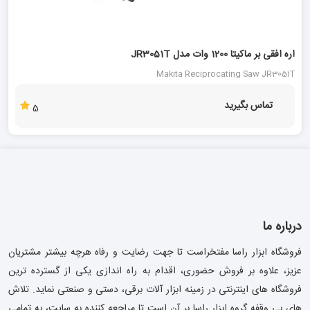
اره افقی بر ماکیتا 1200 وات مدل JR3051T
Makita Reciprocating Saw JR3051T
تماس بگیرید
5
درباره ما
فروشگاه ابزار راسا مفتخراست تا جهت رضایت و رفاه هرچه بیشتر مشتریان
عزیز، علاوه بر فروش حضوری، اقدام به راه اندازی یکی از گسترده ترین
فروشگاه های اینترنتی در زمینه ابزار آلات برقی، دستی و صنعتی نماید. تلاش
های بی وقفه گروه ابزار راسا بر آن است تا مراجعه کننده به سایت، به تمامی