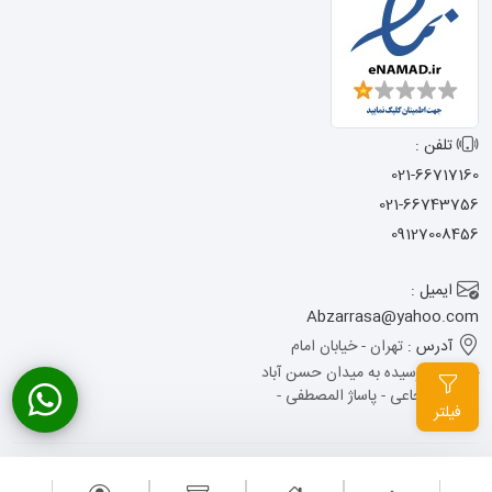
تلفن :
021-66717160
021-66743756
09127008456
ایمیل :
Abzarrasa@yahoo.com
آدرس :
تهران - خیابان امام
خمینی - نرسیده به میدان حسن آباد
- کوچه شجاعی - پاساژ المصطفی -
فیلتر
پلاک 13
تمامی حقوق این وبسایت متعلق به ابزار راسا می باشد .
طراحی سایت
: آوینا