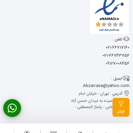
تلفن :
021-66717160
021-66743756
09127008456
ایمیل :
Abzarrasa@yahoo.com
آدرس :
تهران - خیابان امام
خمینی - نرسیده به میدان حسن آباد
- کوچه شجاعی - پاساژ المصطفی -
فیلتر
پلاک 13
تمامی حقوق این وبسایت متعلق به ابزار راسا می باشد .
طراحی سایت
: آوینا