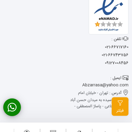
تلفن :
021-66717160
021-66743756
09127008456
ایمیل :
Abzarrasa@yahoo.com
آدرس :
تهران - خیابان امام
خمینی - نرسیده به میدان حسن آباد
- کوچه شجاعی - پاساژ المصطفی -
فیلتر
پلاک 13
تمامی حقوق این وبسایت متعلق به ابزار راسا می باشد .
طراحی سایت
: آوینا