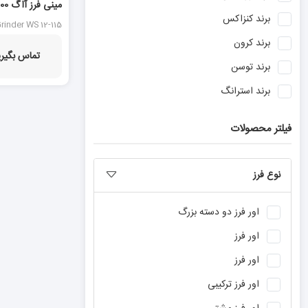
برند
کنزاکس
115
rinder WS 12-115
برند
کرون
تماس بگیری
برند
توسن
برند
استرانگ
برند
بوش
فیلتر محصولات
برند
آاگ
برند
نووا
نوع فرز
برند
ان ای سی
برند
آروا
اور فرز دو دسته بزرگ
برند
دنلکس
اور فرز
برند
ماکیتا
اور فرز
برند
دیوالت
اور فرز ترکیبی