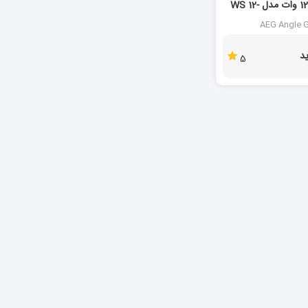
مینی فرز آاگ 1200 وات مدل WS 12-
AEG Angle G
د
5