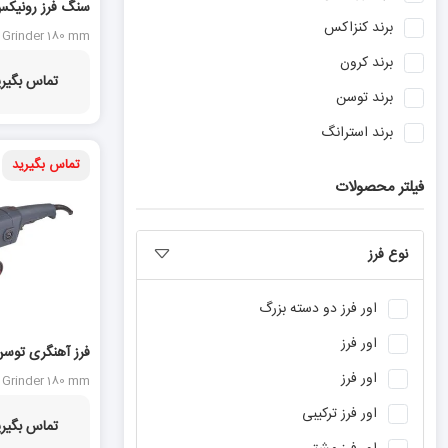
برند
کنزاکس
وات مدل 3231
 Grinder 180 mm
3231
برند
کرون
تماس بگیری
برند
توسن
برند
استرانگ
تماس بگیرید
برند
بوش
فیلتر محصولات
برند
آاگ
برند
نووا
نوع فرز
برند
ان ای سی
برند
آروا
اور فرز دو دسته بزرگ
برند
دنلکس
اور فرز
برند
ماکیتا
اور فرز
3061A
 Grinder 180 mm
3061A
برند
دیوالت
اور فرز ترکیبی
تماس بگیری