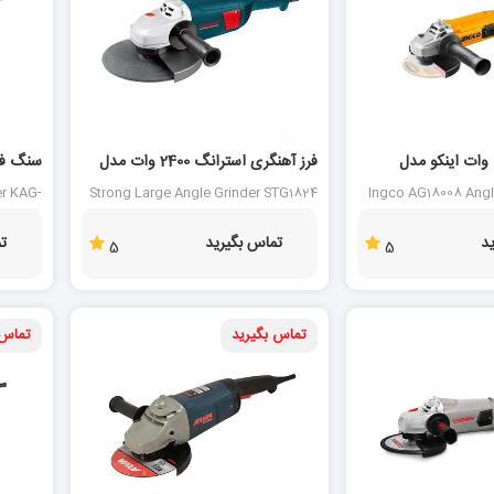
فرز آهنگری 1800 وات اینکو مدل
فرز آهنگری استرانگ 2400 وات مدل
STG1824
وات KAG-1260
er KAG-
Strong Large Angle Grinder STG1824
Ingco AG18008 Angl
1260
د
تماس بگیرید
ت
5
5
تماس بگیرید
تماس 