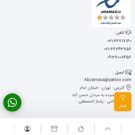
تلفن :
021-66717160
021-66743756
09127008456
ایمیل :
Abzarrasa@yahoo.com
آدرس :
تهران - خیابان امام
خمینی - نرسیده به میدان حسن آباد
- کوچه شجاعی - پاساژ المصطفی -
فیلتر
پلاک 13
تمامی حقوق این وبسایت متعلق به ابزار راسا می باشد .
طراحی سایت
: آوینا
پرداز