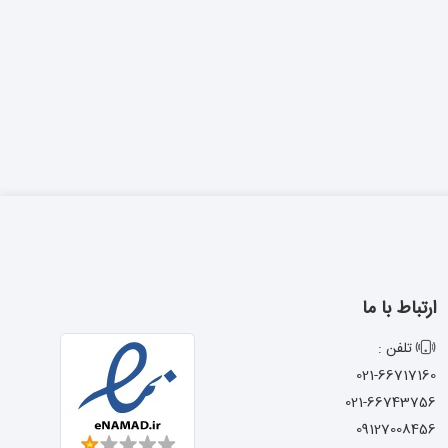
ارتباط با ما
تلفن :
021-66717160
021-66743756
09127008456