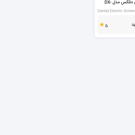
پیچ گوشتی برقی دنلکس مدل DX-
Danlex Electric Scre
د
5