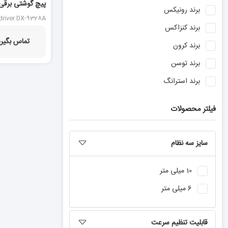
20 %
برند
رونیکس
9328A
wdriver DX-9328A
برند
کنزاکس
تماس بگیری
برند
کرون
برند
توسن
برند
استرانگ
برند
بوش
فیلتر محصولات
برند
نووا
برند
ان ای سی
سایز سه نظام
برند
هیوندای
برند
آروا
10 میلی متر
برند
دنلکس
6 میلی متر
برند
ماکیتا
قابلیت تنظیم سرعت
برند
اینکو